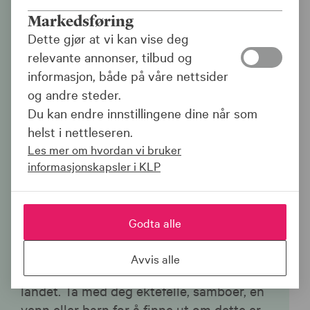
Påmelding Seniorlån
Markedsføring
Dette gjør at vi kan vise deg
Høstens seminarrekke legges ut over
relevante annonser, tilbud og
sommeren, slik at du kan melde deg på.
informasjon, både på våre nettsider
Følg med!
og andre steder.
Du kan endre innstillingene dine når som
Seniorlån handler ikke om luksus, men
helst i nettleseren.
om å gjøre livet mer innholdsrikt.
Les mer om hvordan vi bruker
Seniorlån er et trygt finansieringstilbud
informasjonskapsler i KLP
for deg over 60 år. Du frigjør en del av
sparekapitalen som er bundet i boligen,
samtidig som du er sikret å kunne bo i
Godta alle
boligen resten av livet.
Avvis alle
Vi holder seminarer om Seniorlån rundt i
landet. Ta med deg ektefelle, samboer, en
venn eller barn for å finne ut om dette er