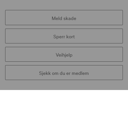
Meld skade
Sperr kort
Veihjelp
Sjekk om du er medlem
Vi hjelper deg