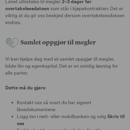
Lånet utbetales til megler
2–3 dager før
overtakelsesdatoen
som står i kjøpekontrakten. Det er
viktig at du gir oss beskjed dersom overtakelsesdatoen
endres.
Samlet oppgjør til megler
Vi kan hjelpe deg med et samlet oppgjør til megler,
både lån og egenkapital. Det er en smidig løsning for
alle parter.
Dette må du gjøre
Kontakt oss så snart du har signert
lånedokumentene
Logg inn i nett- eller mobilbanken og velg
Skriv til
oss
Forklar kort hvor egenkapitalen din står