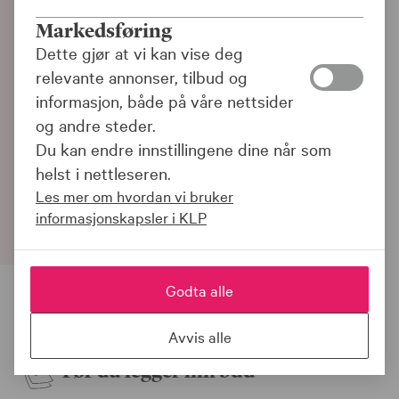
Budrunde og veien
Markedsføring
videre etter boligkjøp
Dette gjør at vi kan vise deg
relevante annonser, tilbud og
Har du finansieringsbevis og er klar til å
informasjon, både på våre nettsider
legge inn bud?
og andre steder.
Her forklarer vi hva som skjer før, under
Du kan endre innstillingene dine når som
og etter budrunden – og hva du må gjøre
helst i nettleseren.
når budet er akseptert.
Les mer om hvordan vi bruker
informasjonskapsler i KLP
Godta alle
Slik fungerer det
Avvis alle
Før du legger inn bud