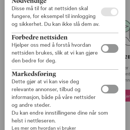
Nødvendige
Disse må til for at nettsiden skal
fungere, for eksempel til innlogging
og sikkerhet. Du kan ikke slå dem av.
Forbedre nettsiden
Hjelper oss med å forstå hvordan
nettsiden brukes, slik at vi kan gjøre
Offentlig tj
den bedre for deg.
Med jobben følger 
Markedsføring
pensjonsordninger, offent
gir deg mer enn 
Dette gjør at vi kan vise deg
relevante annonser, tilbud og
Ta en gj
informasjon, både på våre nettsider
og andre steder.
Du kan endre innstillingene dine når som
helst i nettleseren.
Les mer om hvordan vi bruker