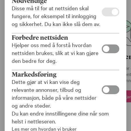
Nødvendige
Disse må til for at nettsiden skal
fungere, for eksempel til innlogging
og sikkerhet. Du kan ikke slå dem av.
Forbedre nettsiden
Hjelper oss med å forstå hvordan
nettsiden brukes, slik at vi kan gjøre
Offentlig tj
den bedre for deg.
Med jobben følger 
Markedsføring
pensjonsordninger, offent
gir deg mer enn 
Dette gjør at vi kan vise deg
relevante annonser, tilbud og
Ta en gj
informasjon, både på våre nettsider
og andre steder.
Du kan endre innstillingene dine når som
helst i nettleseren.
Les mer om hvordan vi bruker