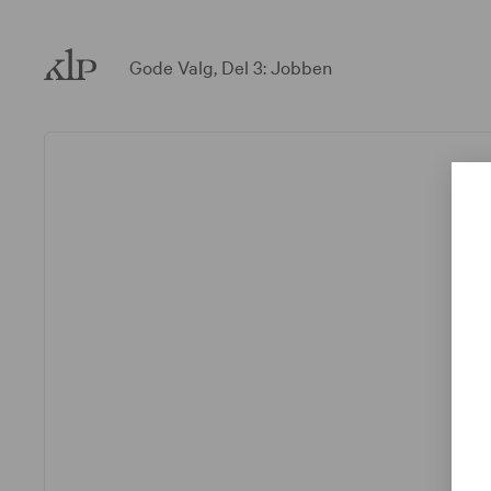
klp.no
Gode Valg
,
Del 3: Jobben